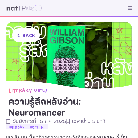
Blog
หน้าหลัก
บทความ
BACK
เกี่ยวกับผู้เขียน
LITERARY VIEW
ความรู้สึกหลังอ่าน:
Neuromancer
วันอังคารที่ 15 ก.ค. 2025
เวลาอ่าน
5
นาที
#
BOOKS
#
SCI-FI
เราเริ่มเล่มนี้มาด้วยความคาดหวังที่สูงพอควรเลยละ ก็เป็น