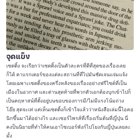
จุดแข็ง
เซตติ้ง จะเรียกว่าเซตติ้งเป็นตัวละครที่ดีที่สุดของเรื่องเลย
ก็ได้ คาแรกเตอร์ของแต่ละสถานที่ที่ไปมันชัดเจนแจ่มแจ้ง
โดยเฉพาะเซตติ้งของครึ่งหลังของเรื่องอย่างฟรีไซด์ที่เป็น
เมืองในอวกาศ และด่านสุดท้ายที่พวกตัวเอกต้องบุกเข้าไปก็
เป็นคฤหาสน์ที่ตั้งอยู่บนขอบของการมี/ไม่มีแรงโน้มถ่วง
โอ๊ย สุดจะเท่ แค่เห็นเซตติ้งก็เข้าใจแล้วว่าหนังสือเล่มนี้ไอคอ
นิกขึ้นมาได้อย่างไร และเซอร์ไพรส์ที่เรื่องเริ่มต้นที่ญี่ปุ่น นี่
คงป็นนิยายที่ทำให้คนเอาไซเบอร์พังก์ไปโยงกับญี่ปุ่นเลยละ
มั้ง