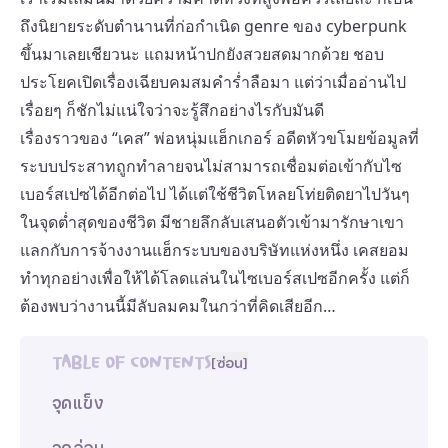
ถึงนิยายระดับตำนานที่ก่อกำเนิด genre ของ cyberpunk
ขึ้นมาเลยเชียวนะ แถมหน้าปกยังสวยสดมากด้วย ชอบ
ประโยคเปิดเรื่องเฉียบคมสมคำร่ำลือมา แต่ว่าเมื่ออ่านไป
เรื่อยๆ ก็ชักไม่แน่ใจว่าจะรู้สึกอย่างไรกับมันดี
เรื่องราวของ “เคส” พ่อหนุ่มแฮ็กเกอร์ อดีตหัวขโมยข้อมูลที่
ระบบประสาทถูกทำลายจนไม่สามารถเชื่อมต่อเข้ากับไซ
เบอร์สเปซได้อีกต่อไป ได้แต่ใช้ชีวิตโหลยโท่ยติดยาไปวันๆ
ในจุดต่ำสุดของชีวิต มีชายลึกลับเสนอตัวเข้ามารักษาเขา
แลกกับการจ้างงานแฮ็กระบบของบริษัทแห่งหนึ่ง เคสยอม
ทำทุกอย่างเพื่อให้ได้โลดแล่นในไซเบอร์สเปซอีกครั้ง แต่ก็
ต้องพบว่างานนี้มีลับลมคมในกว่าที่คิดเสียอีก…
TABLE OF CONTENTS
[
ซ่อน
]
จุดแข็ง
จุดอ่อน