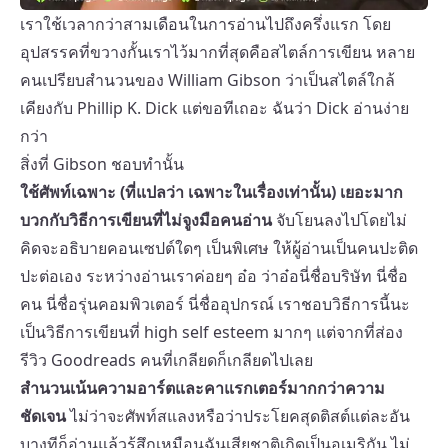
เราใช้เวลากว่าสามเดือนในการอ่านไปถึงครึ่งแรก โดย
อุปสรรคที่ขวางกั้นเราไว้มากที่สุดคือสไตล์การเขียน หลาย
คนเปรียบสำนวนของ William Gibson ว่าเป็นสไตล์ใกล้
เคียงกับ Phillip K. Dick แต่ขอทีเถอะ ฉันว่า Dick อ่านง่าย
กว่า
สิ่งที่ Gibson ชอบทำนั้น
ใช้ศัพท์เฉพาะ (ที่แปลว่า เฉพาะในเรื่องเท่านั้น) เยอะมาก
บวกกับวิธีการเขียนที่ไม่จูงมือคนอ่าน
จับโยนลงไปโดยไม่
คิดจะอธิบายคอนเซปต์ใดๆ เป็นพิเศษ ให้ผู้อ่านเป็นคนปะติด
ปะต่อเอง ระหว่างอ่านเราค่อยๆ อ๋อ ว่าอ๋อนี่ชื่อบริษัท นี่ชื่อ
คน นี่ชื่อรุ่นคอมพิวเตอร์ นี่ชื่ออุปกรณ์ เราชอบวิธีการนี้นะ
เป็นวิธีการเขียนที่ high self esteem มากๆ แต่จากที่ส่อง
รีวิว Goodreads คนที่เกลียดก็เกลียดไปเลย
สำนวนเน้นความอาร์ตและคาแรกเตอร์มากกว่าความ
ชัดเจน
ไม่ว่าจะศัพท์สแลงหรือว่าประโยคสุดติสต์แต่ละอัน
บางทีก็อ่านแล้วรู้สึกเหมือนฉันเสียชาติเกิดเป็นอเมริกัน ไม่