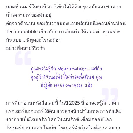
คอมพิวเตอร์ในยุคนี้ แต่ก็เข้าใจได้ด้วยยุคสมัยและพอมอง
เห็นความเท่ของมันอยู่
ต่อจากด้านบน ยอมรับว่าสมองแอบหลับนิดนึงตอนอ่านท่อน
Technobabble เกี่ยวกับการแฮ็กหรือใช้คอมต่างๆ เพราะ
มันแบบ… พี่พูดอะไรน่ะ? ฮ่า
อย่างที่หลายรีวิวว่า
คุณอาจไม่รู้จัก Neuromancer… แต่ถ้า
คุณรู้จักไซเบอร์พังก์ไม่ว่าจะเรื่องไหน คุณ
น่ะรู้จัก Neuromancer แล้ว
การที่มาอ่านหนังสือเล่มนี้ ในปี 2025 นี้ อาจจะรู้สึกว่าคา
แรกเตอร์แฮกเกอร์ใต้ดิน สาวสวยนักฆ่าไฮเทค การต่อเติม
ร่างกายเป็นไซบอร์ก โลกในเมทริกซ์ เชื่อมต่อกับโลก
ไซเบอร์ผ่านสมอง โตเกียวไซเบอร์พังก์ เอไอที่อำนาจมาก