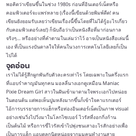
พอคิดว่าเขียนขึ้นในช่วง 1980s ก่อนที่อินเตอร์เน็ตหรือ
คอมพิวเตอร์จะแพร่หลาย (เรื่องนี้เขียนด้วยพิมพ์ดีด! คน
เขียนยังยอมรับเลยว่าเขียนเรื่องนี้ขึ้นโดยที่ไม่ได้รู้อะไรเกี่ยว
กับคอมพิวเตอร์เลย!) ก็นับถือว่าเป็นหนังสือที่มาก่อนกาล
จริงๆ… หรืออย่างที่คำตามในเล่มว่าไว้ อาจเป็นหนังสือเล่มนี้
เอง ที่เป็นแรงบันดาลใจให้คนในวงการเทคโนโลยีเลยก็เป็น
ไปได้
จุดอ่อน
เราไม่ได้รู้สึกผูกพันกับตัวละครเท่าไร โดยเฉพาะในครึ่งแรก
ที่แอบรำคาญมันทุกคน มอลลี่นางเอกดูเหมือน Maniac
Pixie Dream Girl สาวในฝันเข้ามาดามใจพระเอกไปหน่อย
ในตอนต้น แต่พอเห็นปูมหลังมากขึ้นก็เข้าใจคาแรกเตอร์
ไอ้การบรรยายการแฮ็กหรือท่องอินเตอร์เน็ตเป็นภาพ visual
อย่างเช่นวิ่งไปวิ่งมาในโลกไซเบอร์ ไวรัสที่งอกกิ่งก้าน
เป็นต้นไม้ หรือการขี่ไวรัสเข้าไปพุ่งชนเสาอะไรสักอย่างเพื่อ
เป็นการแฮ็ก แอบตลกนิดหน่อยจากมุมคนทำงานสาย