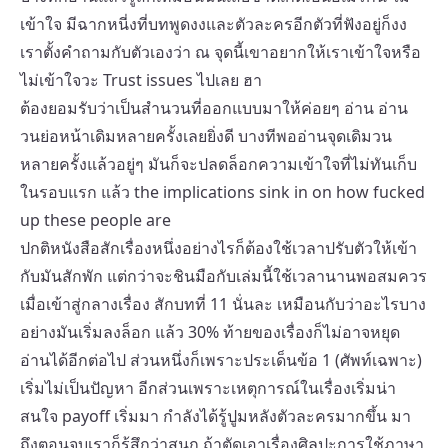
เข้าใจ มีฉากหนี่งที่บทพูดงงและตัวละครอีกตัวที่ฟังอยู่ก็งง
เราตั้งคำถามกับตัวเองว่า ณ จุดนี้เขาอยากให้เราเข้าใจหรือ
ไม่เข้าใจวะ Trust issues ไปเลย ฮา
ต้องยอมรับว่าเป็นสำนวนที่ออกแบบมาให้ค่อยๆ อ่าน อ่าน
วนย่อหน้าเดิมหลายครั้งเลยยิ่งดี บางทีพออ่านจุดเดิมวน
หลายครั้งแล้วอยู่ๆ มันก็จะปลดล็อกความเข้าใจที่ไม่ทันเก็บ
ในรอบแรก แล้ว the implications sink in on how fucked
up these people are
ปกติหนังสือสักเรื่องหนึ่งอย่างไรก็ต้องใช้เวลาปรับตัวให้เข้า
กับมันสักพัก แต่กว่าจะชินมือกับเล่มนี้ใช้เวลานานพอสมควร
เมื่อเข้าสู่กลางเรื่อง สักบทที่ 11 นั่นละ เหมือนกับว่าอะไรบาง
อย่างมันเริ่มลงล็อก แล้ว 30% ท้ายของเรื่องก็ไม่อาจหยุด
อ่านได้อีกต่อไป ส่วนหนึ่งก็เพราะประเด็นข้อ 1 (ศัพท์เฉพาะ)
เริ่มไม่เป็นปัญหา อีกส่วนเพราะเหตุการณ์ในเรื่องเริ่มน่า
สนใจ payoff เริ่มมา กำลังได้รู้ปูมหลังตัวละครมากขึ้น มา
ถึงตอนจบเราก็รู้สึกว่าสนุก ถ้าตัดเอาเรื่องศิลปะการใช้ภาษา