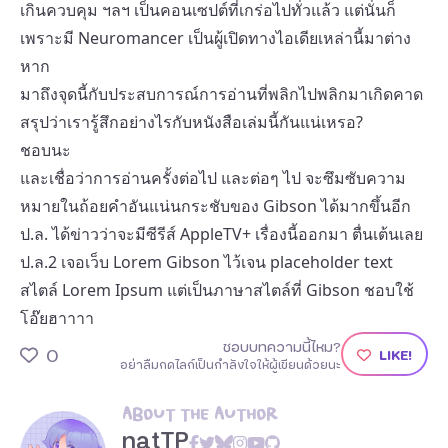
เกินควบคุม ฯลฯ เป็นคอนเซปต์ที่เกร่อไปทั่วแล้ว แต่นั่นก็
เพราะมี Neuromancer เป็นผู้เปิดทางไอเดียเหล่านี้มาต่าง
หาก
มาถึงจุดนี้กับประสบการณ์การอ่านที่พลิกไปพลิกมาเกิดคาด
สรุปว่าเรารู้สึกอย่างไรกับหนังสือเล่มนี้กันแน่เหรอ?
ชอบนะ
และเชื่อว่าการอ่านครั้งต่อไป และต่อๆ ไป จะซึมซับความ
หมายในถ้อยคำอันแน่นกระชับของ Gibson ได้มากขึ้นอีก
ป.ล. ได้ข่าวว่าจะมีซีรีส์ AppleTV+ เรื่องนี้ออกมา ตื่นเต้นเลย
ป.ล.2 เจอเว็บ
Lorem Gibson
ไว้เจน placeholder text
สไตล์ Lorem Ipsum แต่เป็นภาษาสไตล์ที่ Gibson ชอบใช้
โอ๊ยฮาาาา
ชอบบทความนี้ไหม?
0
LIKE!
อย่าลืมกดไลก์เป็นกำลังใจให้ผู้เขียนด้วยนะ
ABOUT THE AUTHOR
natTP